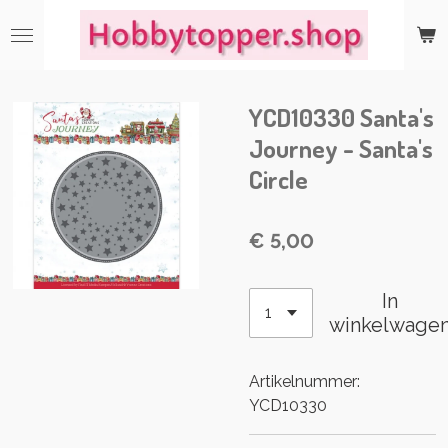
Ga
direct
naar
de
YCD10330 Santa's
hoofdinhoud
Journey - Santa's
Circle
€ 5,00
In
winkelwage
Artikelnummer:
YCD10330