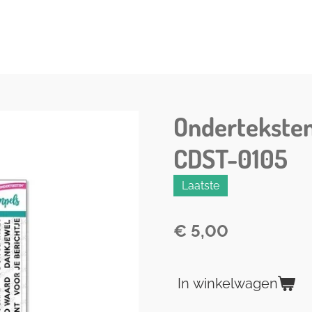
Ondertekste
CDST-0105
Laatste
€ 5,00
In winkelwagen