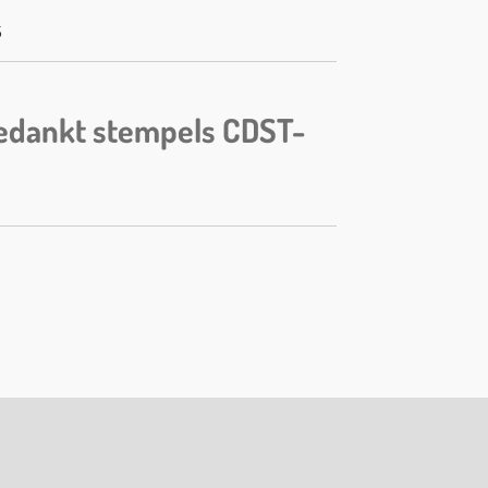
5
edankt stempels CDST-