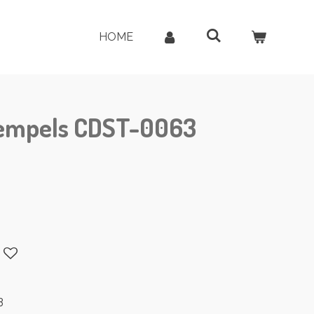
HOME
tempels CDST-0063
3