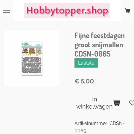
Ga
direct
naar
de
Fijne feestdagen
hoofdinhoud
groot snijmallen
CDSN-0065
Laatste
€ 5,00
In
winkelwagen
Artikelnummer:
CDSN-
0065