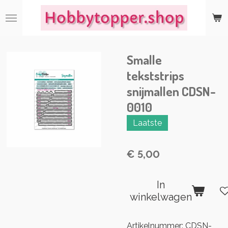
Ga
direct
naar
de
Smalle
hoofdinhoud
tekststrips
snijmallen CDSN-
0010
Laatste
€ 5,00
In
winkelwagen
Artikelnummer:
CDSN-