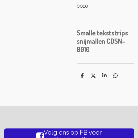
0010
Smalle tekststrips
snijmallen CDSN-
0010
D
D
S
D
e
e
h
e
l
e
a
l
e
l
r
e
n
e
n
Volg ons op FB voor