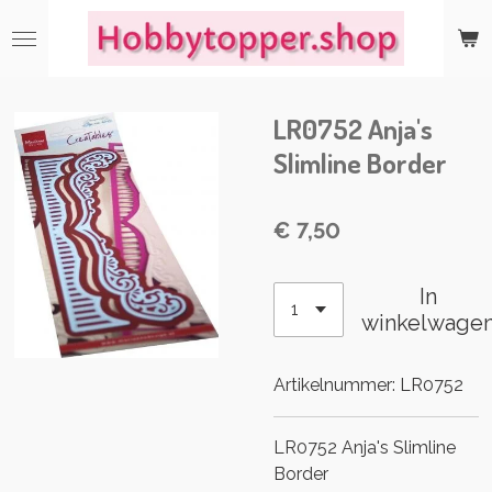
Ga
direct
naar
de
LR0752 Anja's
hoofdinhoud
Slimline Border
€ 7,50
In
winkelwage
Artikelnummer:
LR0752
LR0752 Anja's Slimline
Border