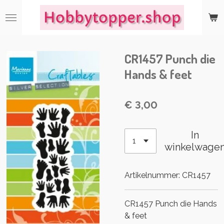
Ga
direct
naar
de
CR1457 Punch die
hoofdinhoud
Hands & feet
€ 3,00
In
winkelwage
Artikelnummer:
CR1457
CR1457 Punch die Hands
& feet