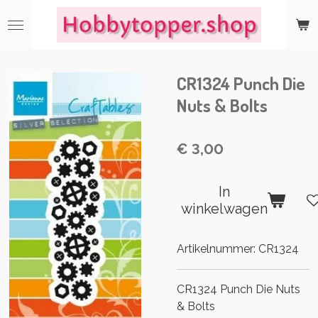
Ga
direct
naar
de
CR1324 Punch Die
hoofdinhoud
Nuts & Bolts
€ 3,00
In
winkelwagen
Artikelnummer:
CR1324
CR1324 Punch Die Nuts
& Bolts