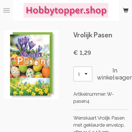
Ga
direct
naar
de
Vrolijk Pasen
hoofdinhoud
€ 1,29
In
winkelwage
Artikelnummer:
W-
pasen4
Wenskaart Vrolijk Pasen
met gekleurde envelop,