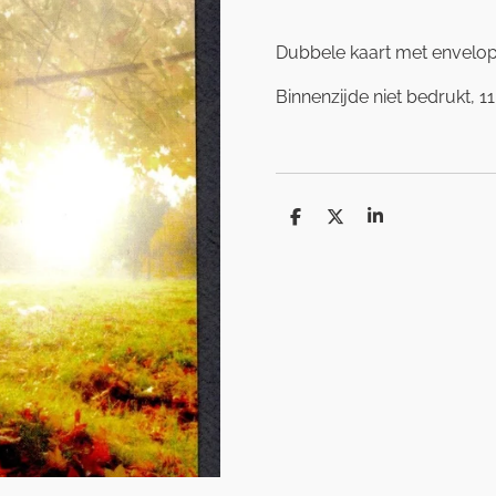
Dubbele kaart met envelo
Binnenzijde niet bedrukt, 11
D
D
S
e
e
h
l
e
a
e
l
r
n
e