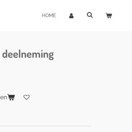
HOME
 deelneming
gen