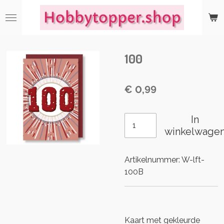
Ga
direct
naar
de
100
hoofdinhoud
€ 0,99
In
winkelwage
Artikelnummer:
W-lft-
100B
Kaart met gekleurde