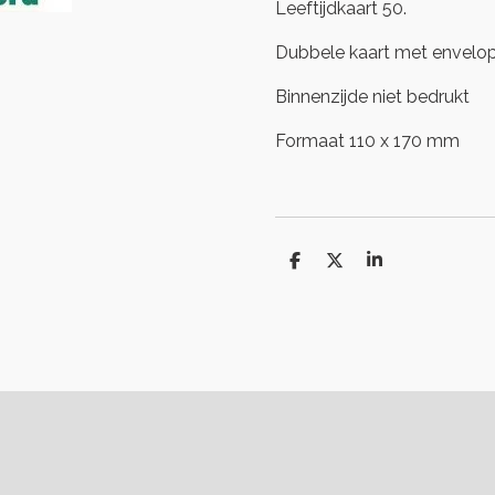
Leeftijdkaart 50.
Dubbele kaart met envelo
Binnenzijde niet bedrukt
Formaat 110 x 170 mm
D
D
S
e
e
h
l
e
a
e
l
r
n
e