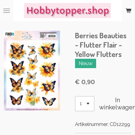
Ga
direct
naar
de
Berries Beauties
hoofdinhoud
- Flutter Flair -
Yellow Flutters
Nieuw
€ 0,90
In
winkelwage
Artikelnummer:
CD12299