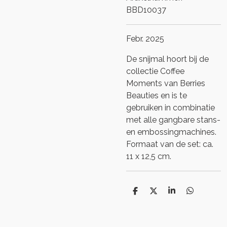
BBD10037
Febr. 2025
De snijmal hoort bij de
collectie Coffee
Moments van Berries
Beauties en is te
gebruiken in combinatie
met alle gangbare stans-
en embossingmachines.
Formaat van de set: ca.
11 x 12,5 cm.
D
D
S
D
e
e
h
e
l
e
a
l
e
l
r
e
n
e
n