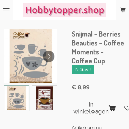
Ga
direct
naar
de
Snijmal - Berries
hoofdinhoud
Beauties - Coffee
Moments -
Coffee Cup
Nieuw !
€ 8,99
In
winkelwagen
Artikelnummer: