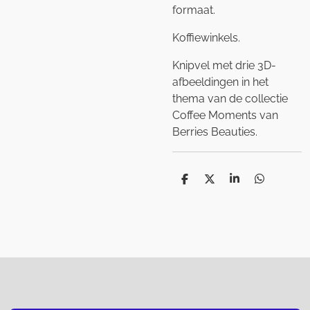
formaat.
Koffiewinkels.
Knipvel met drie 3D-
afbeeldingen in het
thema van de collectie
Coffee Moments van
Berries Beauties.
D
D
S
D
e
e
h
e
l
e
a
l
e
l
r
e
n
e
n