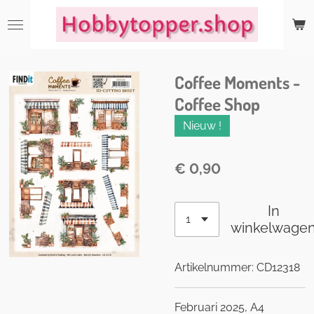
Ga
direct
naar
de
Coffee Moments -
hoofdinhoud
Coffee Shop
Nieuw !
€ 0,90
In
winkelwage
Artikelnummer:
CD12318
Februari 2025, A4