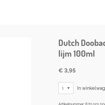
Dutch Dooba
lijm 100ml
€ 3,95
In winkelwa
Artikelnummer:
870.001.00