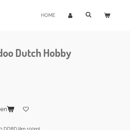
HOME
doo Dutch Hobby
gen
0 DDBD lijm 100ml