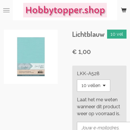
Ga
direct
naar
de
Lichtblauw
hoofdinhoud
10 vel
€ 1,00
LKK-A528
Laat het me weten
wanneer dit product
weer op voorraad is.