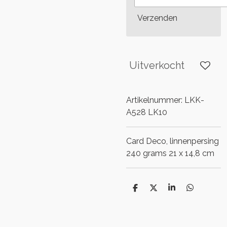
Verzenden
Uitverkocht
Artikelnummer:
LKK-
A528 LK10
Card Deco, linnenpersing
240 grams 21 x 14,8 cm
D
D
S
D
e
e
h
e
l
e
a
l
e
l
r
e
n
e
n