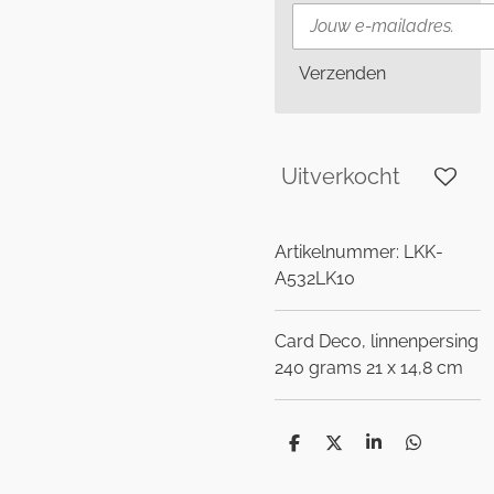
Verzenden
Uitverkocht
Artikelnummer:
LKK-
A532LK10
Card Deco, linnenpersing
240 grams 21 x 14,8 cm
D
D
S
D
e
e
h
e
l
e
a
l