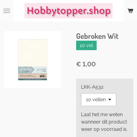
Ga
direct
naar
de
Gebroken Wit
hoofdinhoud
10 vel
€ 1,00
LKK-A532
Laat het me weten
wanneer dit product
weer op voorraad is.