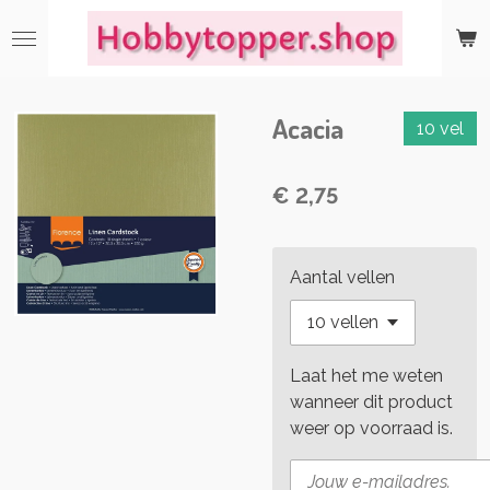
Ga
direct
naar
de
Acacia
hoofdinhoud
10 vel
€ 2,75
Aantal vellen
Laat het me weten
wanneer dit product
weer op voorraad is.