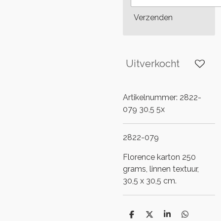
Verzenden
Uitverkocht
Artikelnummer:
2822-
079 30,5 5x
2822-079
Florence karton 250
grams, linnen textuur,
30,5 x 30,5 cm.
D
D
S
D