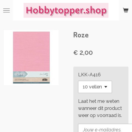
Ga
direct
naar
de
Roze
hoofdinhoud
€ 2,00
LKK-A416
Laat het me weten
wanneer dit product
weer op voorraad is.