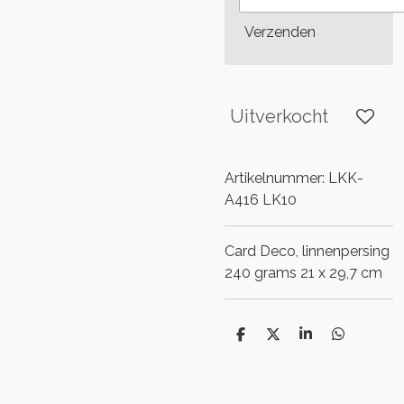
Verzenden
Uitverkocht
Artikelnummer:
LKK-
A416 LK10
Card Deco, linnenpersing
240 grams 21 x 29,7 cm
D
D
S
D
e
e
h
e
l
e
a
l
e
l
r
e
n
e
n