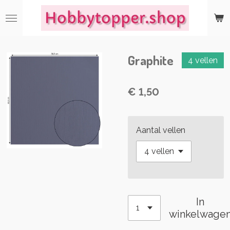
Ga
direct
naar
de
Graphite
hoofdinhoud
4 vellen
€ 1,50
Aantal vellen
In
winkelwage