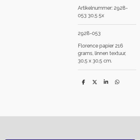
Artikelnummer:
2928-
053 30,5 5x
2928-053
Florence papier 216
grams, linnen textuur,
30,5 x 30,5 cm.
D
D
S
D
e
e
h
e
l
e
a
l
e
l
r
e
n
e
n