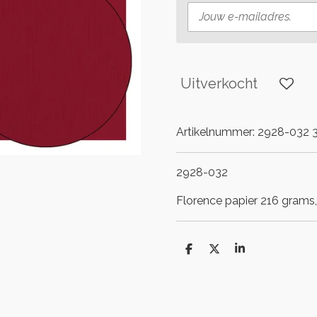
Uitverkocht
Artikelnummer:
2928-032 3
2928-032
Florence papier 216 grams, 
D
D
S
e
e
h
l
e
a
e
l
r
n
e