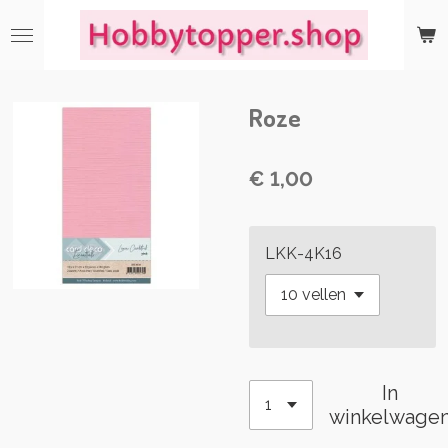
Ga
direct
naar
de
Roze
hoofdinhoud
€ 1,00
LKK-4K16
In
winkelwage