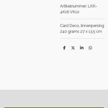
Artikelnummer:
LKK-
4K16 VK10
Card Deco, linnenpersing
240 grams 27 x 13,5 cm
D
D
S
D
e
e
h
e
l
e
a
l
e
l
r
e
n
e
n