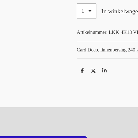
In winkelwag
Artikelnummer:
LKK-4K18 V
Card Deco, linnenpersing 240 
D
D
S
e
e
h
l
e
a
e
l
r
n
e