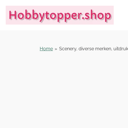
Ga
direct
naar
de
hoofdinhoud
Home
»
Scenery, diverse merken, uitdruk