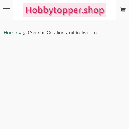
Ga
direct
naar
de
Home
»
3D Yvonne Creations, uitdrukvellen
hoofdinhoud