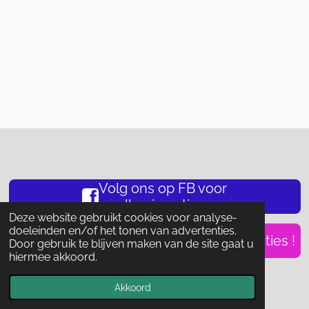
Volg ons op FB voor
alle nieuwtjes.
Deze website gebruikt cookies voor analyse-
doeleinden en/of het tonen van advertenties.
Hobbytoppers groep, voor jouw creaties !
Door gebruik te blijven maken van de site gaat u
hiermee akkoord.
© 2023 - 2026 hobbytopper.shop
Powered by
JouwWeb
Akkoord